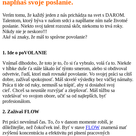
napĺňaš svoje poslanie.
Verím tomu, že každý jeden z nás prichádza na svet s DAROM.
Talentom, ktorý býva v našom srdci a napĺňame ním naše životné
poslanie. Niekto svoj talent rozozná skôr, niekomu to trvá roky.
Nikdy nie je neskoro!!!
Aké sú znaky, že máš to správne povolanie?
1. Ide o poVOLANIE
Vnímaš dlhodobo, že toto je to,
čo si ťa vybralo, volá ťa to. Niekde
v hĺbke duše ťa stále lákalo ísť týmto smerom, alebo si obdivoval
odvetvie, ľudí, ktorí mali rovnaké povolanie.
Vo svojej práci sa cítiš
dobre, zažívaš spokojnosť.
Máš skvelé
výsledky bez väčšej námahy.
Práca ti ide od ruky, nemusíš sa trápiť, aby si dosiahol svoj
cieľ.
Chceš sa neustále rozvýjať a zlepšovať. Máš túžbu sa
vzdelávať vo svojom obore, učiť sa od najlepších, byť
profesionálom.
2. Zažívaš FLOW
Pri práci nevnímaš čas.
To, čo v danom momente robíš,
je
dôležitejšie, než čokoľvek iné.
Byť v stave
FLOW
znamená mať
zvýšenú koncentráciu a efektivitu pri plnení pracovných