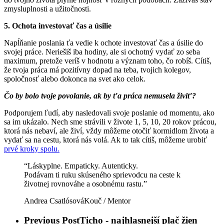
zmysluplnosti a užitočnosti.
5. Ochota investovať čas a úsilie
Napĺňanie poslania ťa vedie k ochote investovať čas a úsilie do
svojej práce. Neriešiš iba hodiny, ale si ochotný vydať zo seba
maximum, pretože veríš v hodnotu a význam toho, čo robíš. Cítiš,
že tvoja práca má pozitívny dopad na teba, tvojich kolegov,
spoločnosť alebo dokonca na svet ako celok.
Čo by bolo tvoje povolanie, ak by ťa práca nemusela živiť?
Podporujem ľudí, aby nasledovali svoje poslanie od momentu, ako
sa im ukázalo. Nech sme strávili v živote 1, 5, 10, 20 rokov prácou,
ktorá nás nebaví, ale živí, vždy môžeme otočiť kormidlom života a
vydať sa na cestu, ktorá nás volá. Ak to tak cítiš, môžeme urobiť
prvé kroky spolu.
“Láskyplne. Empaticky. Autenticky.
Podávam ti ruku skúseného sprievodcu na ceste k
životnej rovnováhe a osobnému rastu.”
Andrea Csatlósová
Kouč / Mentor
Previous Post
Ticho - najhlasnejší plač žien