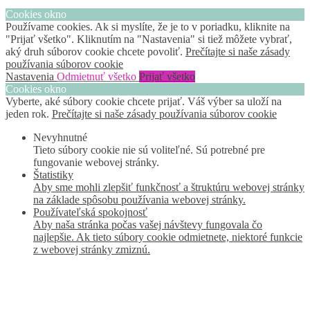
Cookies okno
Používame cookies. Ak si myslíte, že je to v poriadku, kliknite na
"Prijať všetko". Kliknutím na "Nastavenia" si tiež môžete vybrať,
aký druh súborov cookie chcete povoliť.
Prečítajte si naše zásady
používania súborov cookie
Nastavenia
Odmietnuť všetko
Prijať všetko
Cookies okno
Vyberte, aké súbory cookie chcete prijať. Váš výber sa uloží na
jeden rok.
Prečítajte si naše zásady používania súborov cookie
Nevyhnutné
Tieto súbory cookie nie sú voliteľné. Sú potrebné pre
fungovanie webovej stránky.
Štatistiky
Aby sme mohli zlepšiť funkčnosť a štruktúru webovej stránky
na základe spôsobu používania webovej stránky.
Používateľská spokojnosť
Aby naša stránka počas vašej návštevy fungovala čo
najlepšie. Ak tieto súbory cookie odmietnete, niektoré funkcie
z webovej stránky zmiznú.
Marketing
Zdieľaním svojich záujmov a správania počas návštevy našej
stránky zvyšujete šancu na zobrazenie kvalitnejšie
prispôsobeného obsahu a ponúk.