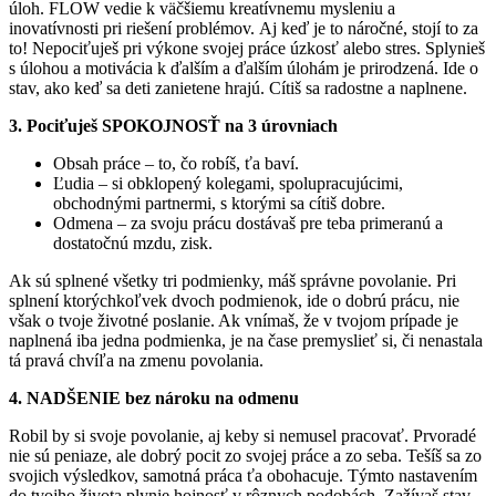
úloh. FLOW vedie k väčšiemu kreatívnemu mysleniu a
inovatívnosti pri riešení problémov.
Aj keď je to náročné, stojí to za
to! Nepociťuješ pri výkone svojej práce úzkosť alebo stres. Splynieš
s úlohou a motivácia k ďalším a ďalším úlohám je prirodzená. Ide o
stav, ako keď sa deti zanietene hrajú. Cítiš sa radostne a naplnene.
3. Pociťuješ SPOKOJNOSŤ
na
3 úrovniach
Obsah práce – to, čo robíš, ťa baví.
Ľudia – si obklopený kolegami, spolupracujúcimi,
obchodnými partnermi, s ktorými sa cítiš dobre.
Odmena – za svoju prácu dostávaš pre teba primeranú a
dostatočnú mzdu, zisk.
Ak sú splnené všetky tri podmienky, máš správne povolanie. Pri
splnení ktorýchkoľvek dvoch podmienok,
ide o dobrú prácu, nie
však o tvoje životné poslanie.
Ak vnímaš, že v tvojom prípade je
naplnená iba jedna podmienka, je na čase premyslieť si, či nenastala
tá pravá chvíľa na zmenu povolania.
4. NADŠENIE
bez nároku na odmenu
Robil by si svoje povolanie, aj keby
si nemusel pracovať. Prvoradé
nie sú peniaze, ale dobrý pocit zo svojej práce a zo seba.
Tešíš sa zo
svojich výsledkov, samotná práca ťa obohacuje. Týmto nastavením
do tvojho života plynie hojnosť v rôznych podobách.
Zažívaš stav