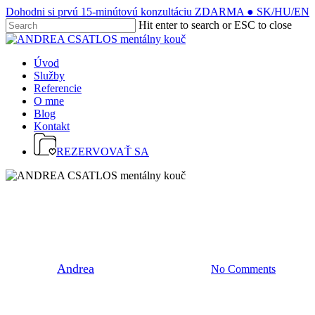
Skip
Dohodni si prvú 15-minútovú konzultáciu ZDARMA ● SK/HU/EN
to
Close
Hit enter to search or ESC to close
main
Close
Menu
content
Search
Menu
Úvod
Služby
Referencie
O mne
Blog
Kontakt
REZERVOVAŤ SA
Kariéra
Mám to správne povolanie?
By
Andrea
25. júla 2023
20 júla, 2026
No Comments