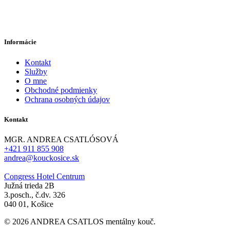
Informácie
Kontakt
Služby
O mne
Obchodné podmienky
Ochrana osobných údajov
Kontakt
MGR. ANDREA CSATLÓSOVÁ
+421 911 855 908
andrea@kouckosice.sk
Congress Hotel Centrum
Južná trieda 2B
3.posch., č.dv. 326
040 01, Košice
© 2026 ANDREA CSATLOS mentálny kouč.